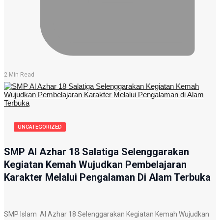
2 Min Read
UNCATEGORIZED
SMP Al Azhar 18 Salatiga Selenggarakan
Kegiatan Kemah Wujudkan Pembelajaran
Karakter Melalui Pengalaman Di Alam Terbuka
SMP Islam Al Azhar 18 Selenggarakan Kegiatan Kemah Wujudkan