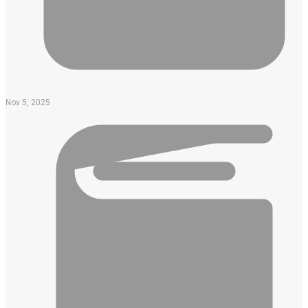
Nov 5, 2025