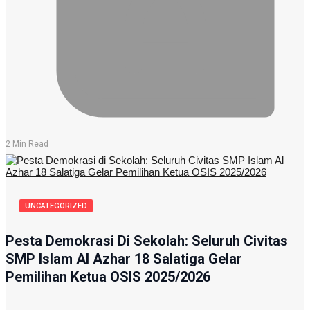
2 Min Read
UNCATEGORIZED
Pesta Demokrasi Di Sekolah: Seluruh Civitas
SMP Islam Al Azhar 18 Salatiga Gelar
Pemilihan Ketua OSIS 2025/2026