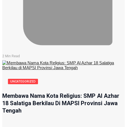
2 Min Read
UNCATEGORIZED
Membawa Nama Kota Religius: SMP Al Azhar
18 Salatiga Berkilau Di MAPSI Provinsi Jawa
Tengah