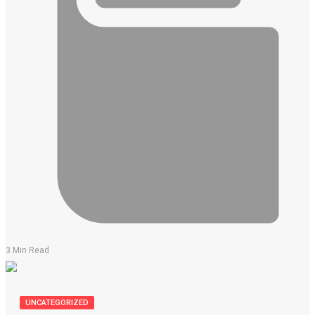
3 Min Read
UNCATEGORIZED