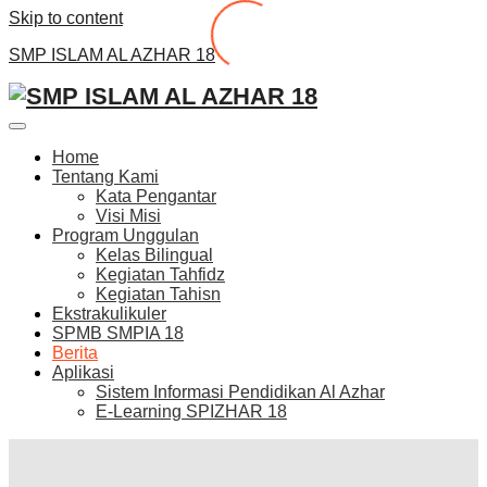
Skip to content
SMP ISLAM AL AZHAR 18
Home
Tentang Kami
Kata Pengantar
Visi Misi
Program Unggulan
Kelas Bilingual
Kegiatan Tahfidz
Kegiatan Tahisn
Ekstrakulikuler
SPMB SMPIA 18
Berita
Aplikasi
Sistem Informasi Pendidikan Al Azhar
E-Learning SPIZHAR 18