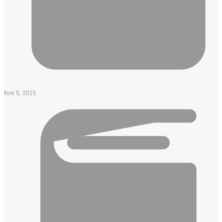
Nov 5, 2025