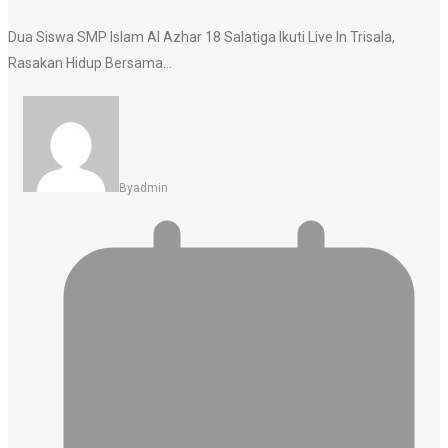
Dua Siswa SMP Islam Al Azhar 18 Salatiga Ikuti Live In Trisala,
Rasakan Hidup Bersama…
By
Admin