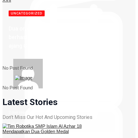
UNCATEGORIZED
Dua orang murid SMP Al Azhar 18 Salatiga
berhasil meraih Honorable Mentions dalam
ajang Olimpiade Sains Al Azhar ke XVII
No Post Found
By
admin
No Post Found
Latest Stories
2 min read
Don’t Miss Our Hot And Upcoming Stories
Feb 5, 2025